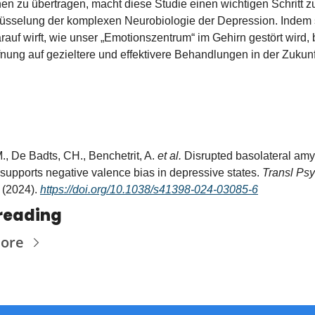
n zu übertragen, macht diese Studie einen wichtigen Schritt zu
üsselung der komplexen Neurobiologie der Depression. Indem s
arauf wirft, wie unser „Emotionszentrum“ im Gehirn gestört wird, b
fnung auf gezieltere und effektivere Behandlungen in der Zukunf
M., De Badts, CH., Benchetrit, A. 
et al.
 Disrupted basolateral amy
s supports negative valence bias in depressive states. 
Transl Psy
 (2024). 
https://doi.org/10.1038/s41398-024-03085-6
reading
ore