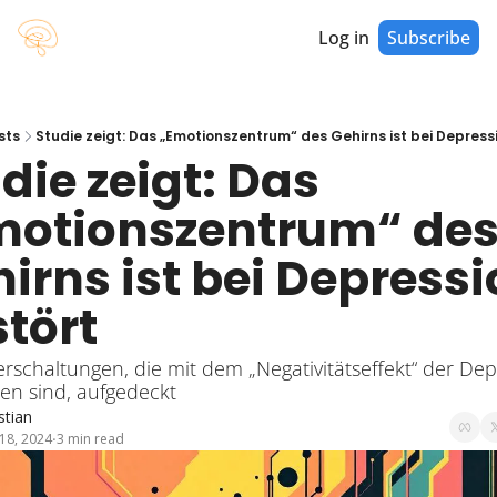
Log in
Subscribe
sts
Studie zeigt: Das „Emotionszentrum“ des Gehirns ist bei Depressi
die zeigt: Das 
motionszentrum“ des
irns ist bei Depressi
tört
rschaltungen, die mit dem „Negativitätseffekt“ der Dep
en sind, aufgedeckt
stian
18, 2024
3 min read
•