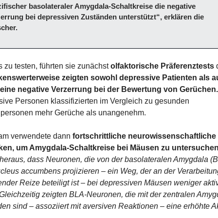
ifischer basolateraler Amygdala-Schaltkreise die negative 
errung bei depressiven Zuständen unterstützt“, erklären die 
cher.
 zu testen, führten sie zunächst 
olfaktorische Präferenztests
 
enswerterweise zeigten sowohl depressive Patienten als a
eine negative Verzerrung bei der Bewertung von Gerüchen.
ive Personen klassifizierten im Vergleich zu gesunden 
llpersonen mehr Gerüche als unangenehm.
am verwendete dann 
fortschrittliche neurowissenschaftliche 
ken, um Amygdala-Schaltkreise bei Mäusen zu untersuche
heraus, dass Neuronen, die von der basolateralen Amygdala (B
leus accumbens projizieren – ein Weg, der an der Verarbeitung
nder Reize beteiligt ist – bei depressiven Mäusen weniger aktiv
Gleichzeitig zeigten BLA-Neuronen, die mit der zentralen Amygd
en sind – assoziiert mit aversiven Reaktionen – eine erhöhte Akt