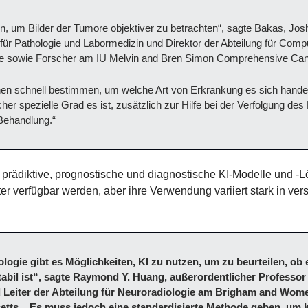
n, um Bilder der Tumore objektiver zu betrachten“, sagte Bakas, Jo
für Pathologie und Labormedizin und Direktor der Abteilung für Compu
ne sowie Forscher am IU Melvin and Bren Simon Comprehensive Can
n schnell bestimmen, um welche Art von Erkrankung es sich handelt
r spezielle Grad es ist, zusätzlich zur Hilfe bei der Verfolgung des Fo
Behandlung.“
prädiktive, prognostische und diagnostische KI-Modelle und -Lö
er verfügbar werden, aber ihre Verwendung variiert stark in ver
ogie gibt es Möglichkeiten, KI zu nutzen, um zu beurteilen, ob 
stabil ist“, sagte Raymond Y. Huang, außerordentlicher Professor
 Leiter der Abteilung für Neuroradiologie am Brigham and Women
tts. „Es muss jedoch eine standardisierte Methode geben, um K