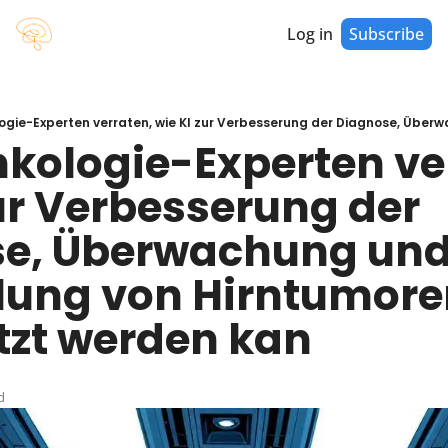
Log in
Subscribe
kologie-Experten ver
ur Verbesserung der 
e, Überwachung und
ung von Hirntumoren
tzt werden kan
d