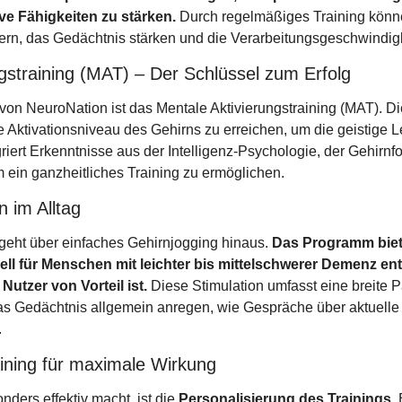
ve Fähigkeiten zu stärken.
 Durch regelmäßiges Training könne
ern, das Gedächtnis stärken und die Verarbeitungsgeschwindig
gstraining (MAT) – Der Schlüssel zum Erfolg
von NeuroNation ist das Mentale Aktivierungstraining (MAT). Di
e Aktivationsniveau des Gehirns zu erreichen, um die geistige Le
iert Erkenntnisse aus der Intelligenz-Psychologie, der Gehirnf
m ein ganzheitliches Training zu ermöglichen.
n im Alltag
geht über einfaches Gehirnjogging hinaus. 
Das Programm biete
iell für Menschen mit leichter bis mittelschwerer Demenz ent
Nutzer von Vorteil ist.
 Diese Stimulation umfasst eine breite Pa
s Gedächtnis allgemein anregen, wie Gespräche über aktuelle E
.
aining für maximale Wirkung
ers effektiv macht, ist die 
Personalisierung des Trainings
.