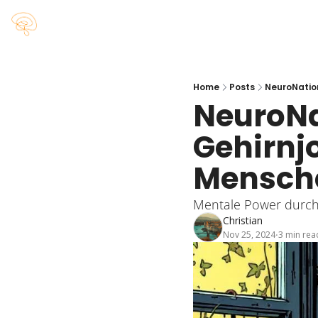
Home
Posts
NeuroNation
NeuroNat
Gehirnjo
Mensche
Mentale Power durch
Christian
Nov 25, 2024
3 min rea
•