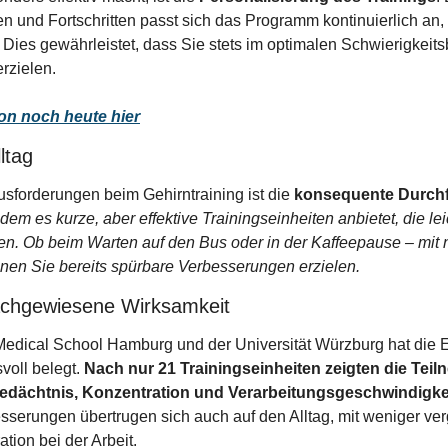
en und Fortschritten passt sich das Programm kontinuierlich an, 
 Dies gewährleistet, dass Sie stets im optimalen Schwierigkeitsb
rzielen.
on noch heute hier
ltag
sforderungen beim Gehirntraining ist die 
konsequente Durch
dem es kurze, aber effektive Trainingseinheiten anbietet, die leic
en. Ob beim Warten auf den Bus oder in der Kaffeepause – mit 
nnen Sie bereits spürbare Verbesserungen erzielen.
achgewiesene Wirksamkeit
dical School Hamburg und der Universität Würzburg hat die Eff
oll belegt. 
Nach nur 21 Trainingseinheiten zeigten die Teiln
edächtnis, Konzentration und Verarbeitungsgeschwindigkei
esserungen übertrugen sich auch auf den Alltag, mit weniger v
tion bei der Arbeit.