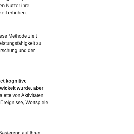
n Nutzer ihre 
keit erhöhen.
ese Methode zielt 
istungsfähigkeit zu 
orschung und der 
t kognitive 
wickelt wurde, aber 
lette von Aktivitäten, 
reignisse, Wortspiele 
 Basierend auf Ihren 