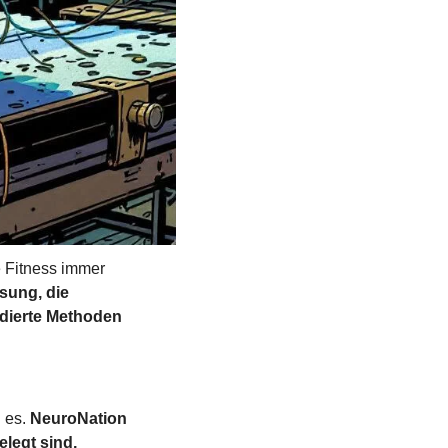
 Fitness immer 
sung, die 
ndierte Methoden 
 es. 
NeuroNation 
legt sind, 