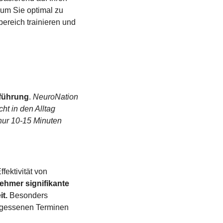
um Sie optimal zu 
ereich trainieren und 
führung
. 
NeuroNation 
ht in den Alltag 
nur 10-15 Minuten 
ektivität von 
ehmer signifikante 
t.
 Besonders 
ergessenen Terminen 