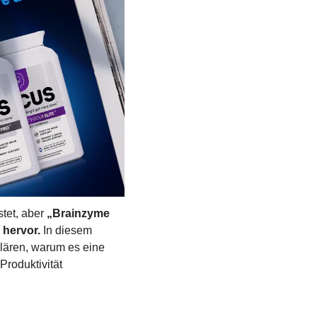
tet, aber
 „Brainzyme 
 hervor.
 In diesem 
lären, warum es eine 
roduktivität 