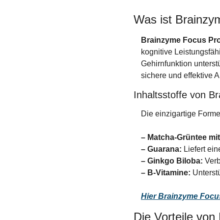
Was ist Brainzy
Brainzyme Focus Pro 
kognitive Leistungsfähi
Gehirnfunktion unterst
sichere und effektive 
Inhaltsstoffe von 
Die einzigartige Forme
– Matcha-Grüntee mit
– Guarana:
 Liefert e
– Ginkgo Biloba:
 Ver
– B-Vitamine:
 Unterst
Hier Brainzyme Focu
Die Vorteile vo