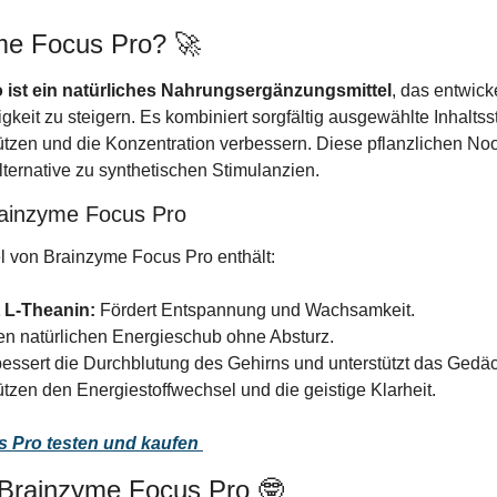
me Focus Pro? 
🚀
ist ein natürliches Nahrungsergänzungsmittel
, das entwick
gkeit zu steigern. Es kombiniert sorgfältig ausgewählte Inhaltssto
ützen und die Konzentration verbessern. Diese pflanzlichen Noot
Alternative zu synthetischen Stimulanzien.
Brainzyme Focus Pro
l von Brainzyme Focus Pro enthält:
 L-Theanin:
 Fördert Entspannung und Wachsamkeit.
inen natürlichen Energieschub ohne Absturz.
bessert die Durchblutung des Gehirns und unterstützt das Gedäc
ützen den Energiestoffwechsel und die geistige Klarheit.
s Pro testen und kaufen
n Brainzyme Focus Pro 
🤓