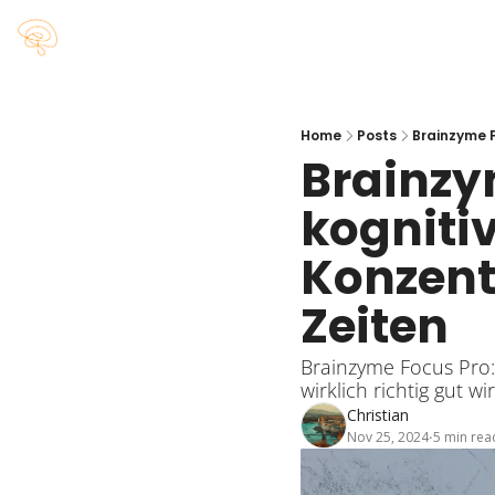
Home
Posts
Brainzyme F
Brainzy
kognitiv
Konzent
Zeiten
Brainzyme Focus Pro:
wirklich richtig gut wirk
Christian
Nov 25, 2024
5 min rea
•