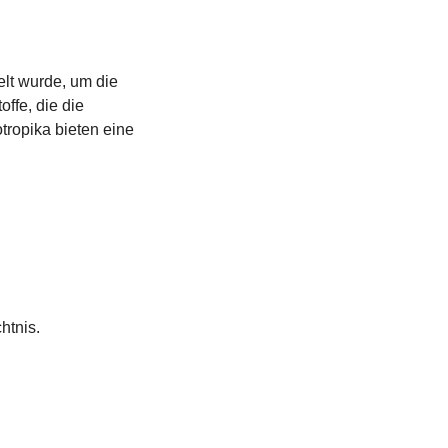
elt wurde, um die 
ffe, die die 
ropika bieten eine 
htnis.