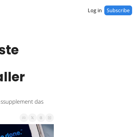
Log in
Subscribe
n
te 
ler 
nssupplement das 